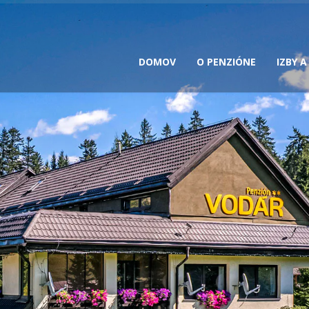
DOMOV
O PENZIÓNE
IZBY 