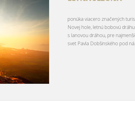
ponúka viacero značených turisti
Novej hole, letnú bobovú dráhu
s lanovou dráhou, pre najmenš
svet Pavla Dobšinského pod n