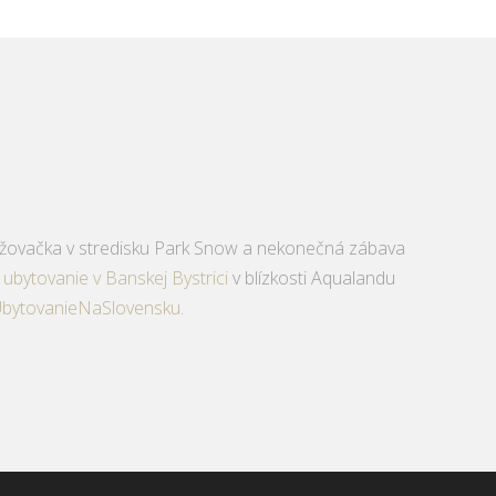
 lyžovačka v stredisku Park Snow a nekonečná zábava
m
ubytovanie v Banskej Bystrici
v blízkosti Aqualandu
bytovanieNaSlovensku
.