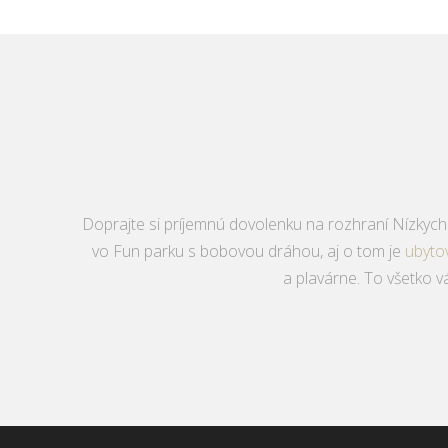
Doprajte si príjemnú dovolenku na rozhraní Nízkych T
vo Fun parku s bobovou dráhou, aj o tom je
ubyto
a plavárne. To všetko 