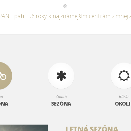
T patrí už roky k najznámejším centrám zimnej a l
ná
Zimná
Blízke
ÓNA
SEZÓNA
OKOLI
LETNÁ SEZÓNA