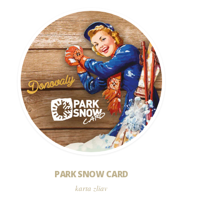
PARK SNOW CARD
karta zliav