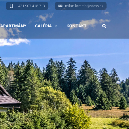
+421 907 418 713
milan.krmela@stvps.sk
|
A APARTMÁNY
GALÉRIA
KONTAKT