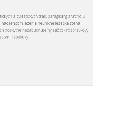
ckých a cyklistických trás, paragliding z vrcholu
, nadšencom lezenia neunikne lezecká stena
ích poskytne nezabudnuteľný zážitok rozprávkový
ázvom Habakuky.