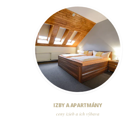
IZBY A APARTMÁNY
ceny izieb a ich výbava