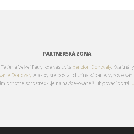
PARTNERSKÁ ZÓNA
atier a Veľkej Fatry, kde vás uvíta
penzión Donovaly
. Kvalitná
vanie Donovaly
. A ak by ste dostali chuť na kúpanie, vyhovie vá
vám ochotne sprostredkuje najnavštevovanejší ubytovací portál
U